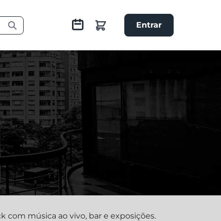
Entrar
k com música ao vivo, bar e exposições.