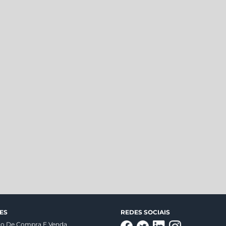
ES
REDES SOCIAIS
to De Compra E Venda