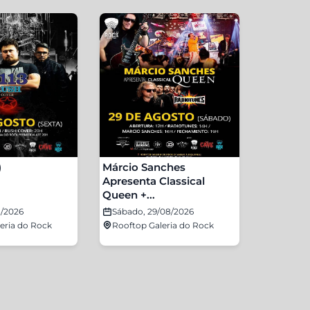
)
Márcio Sanches
Apresenta Classical
Queen +...
8/2026
Sábado, 29/08/2026
eria do Rock
Rooftop Galeria do Rock