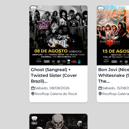
Ghost (Sangreal) +
Bon Jovi (Nic
Twisted Sister (Cover
Whitesnake (St
Brazil)...
The...
Sábado, 08/08/2026
Sábado, 15/08/
Rooftop Galeria do Rock
Rooftop Galeri