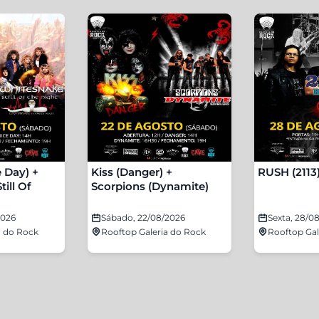
e Day) +
Kiss (Danger) +
RUSH (2113
ill Of
Scorpions (Dynamite)
2026
Sábado, 22/08/2026
Sexta, 28/0
a do Rock
Rooftop Galeria do Rock
Rooftop Gal