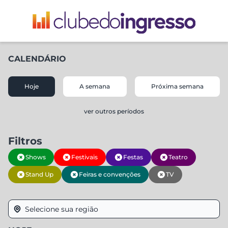
CALENDÁRIO
Hoje
A semana
Próxima semana
ver outros períodos
Filtros
Shows
Festivais
Festas
Teatro
Stand Up
Feiras e convenções
TV